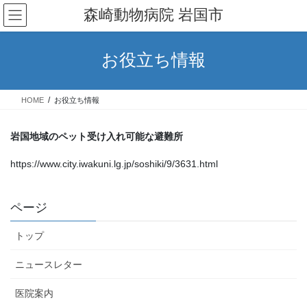
コ
ナ
森崎動物病院 岩国市
ン
ビ
テ
ゲ
ン
ー
お役立ち情報
ツ
シ
へ
ョ
ス
ン
HOME
お役立ち情報
キ
に
ッ
移
プ
動
岩国地域のペット受け入れ可能な避難所
https://www.city.iwakuni.lg.jp/soshiki/9/3631.html
ページ
トップ
ニュースレター
医院案内